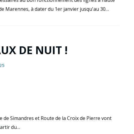
cessaires au bon fonctionnement des lignes à haute
e de Marennes, à dater du 1er janvier jusqu'au 30…
X DE NUIT !
25
de de Simandres et Route de la Croix de Pierre vont
partir du…