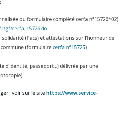
:
nalisée ou formulaire complété cerfa n°15726*02)
.fr/gf/cerfa_15726.do
e solidarité (Pacs) et attestations sur l’honneur de
ce commune (formulaire
cerfa n°15725
)
rte d’identité, passeport…) délivrée par une
hotocopie)
er : voir sur le site
https://www.service-