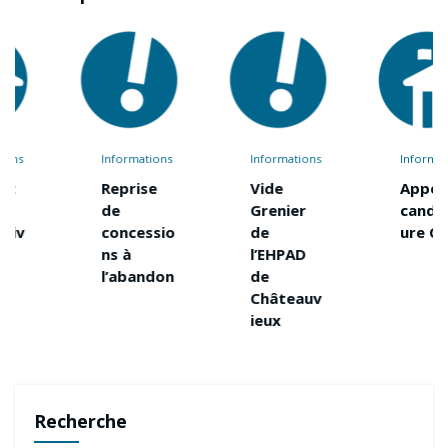
Informations
Informations
Informations
Reprise
Vide
Appel à
de
Grenier
candidat
concessio
de
ure CCAS
ns à
l’EHPAD
l’abandon
de
Châteauv
ieux
Recherche