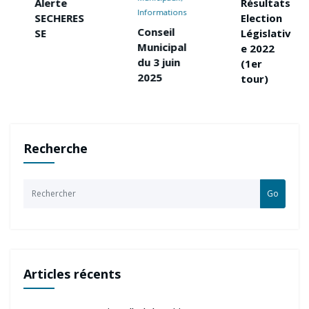
Alerte
Résultats
Informations
SECHERES
Election
Conseil
SE
Législativ
Municipal
e 2022
du 3 juin
(1er
2025
tour)
Recherche
Go
Articles récents