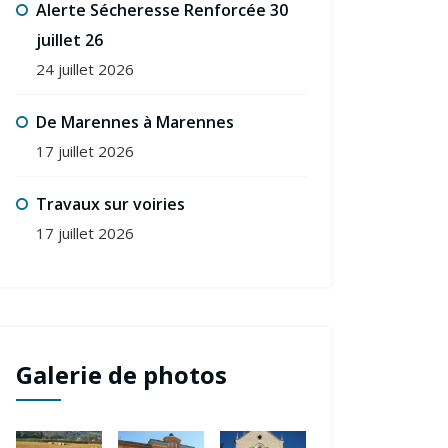
Alerte Sécheresse Renforcée 30
juillet 26
24 juillet 2026
Informations
De Marennes à Marennes
17 juillet 2026
Rallye pédestre du 22
septembre 2024
Conseil
Travaux sur voiries
Conse
17 juillet 2026
mars
Galerie de photos