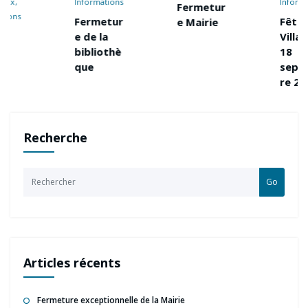
Informations
Informations
Fermetur
Fermetur
Fête du
e Mairie
e de la
Village –
bibliothè
18
que
septemb
re 2022
Recherche
Go
Articles récents
Fermeture exceptionnelle de la Mairie