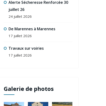
Alerte Sécheresse Renforcée 30
juillet 26
24 juillet 2026
De Marennes à Marennes
17 juillet 2026
Travaux sur voiries
17 juillet 2026
Informations
Informa
Informations fraudes
Comm
certificat
1945
d’immatriculation
Galerie de photos