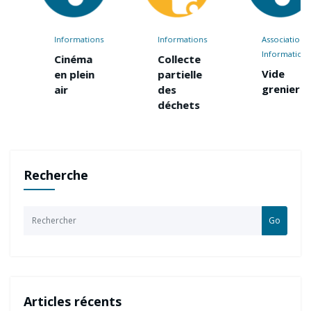
Informations
Informations
Associations
Informations
Cinéma
Collecte
Vide
en plein
partielle
grenier
air
des
déchets
Recherche
Go
Articles récents